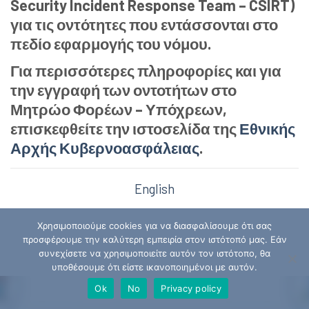
Security Incident Response Team – CSIRT)
Skip
για τις οντότητες που εντάσσονται στο
to
πεδίο εφαρμογής του νόμου.
content
Για περισσότερες πληροφορίες και για
την εγγραφή των οντοτήτων στο
Μητρώο Φορέων – Υπόχρεων,
επισκεφθείτε την ιστοσελίδα της
Εθνικής
Αρχής Κυβερνοασφάλειας
.
English
Χρησιμοποιούμε cookies για να διασφαλίσουμε ότι σας
προσφέρουμε την καλύτερη εμπειρία στον ιστότοπό μας. Εάν
συνεχίσετε να χρησιμοποιείτε αυτόν τον ιστότοπο, θα
υποθέσουμε ότι είστε ικανοποιημένοι με αυτόν.
Ok
No
Privacy policy