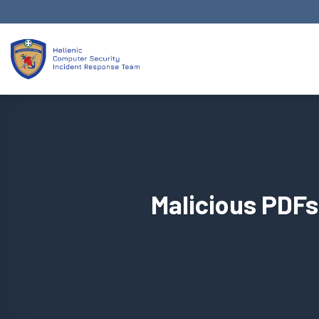
Skip
to
content
Malicious PDFs