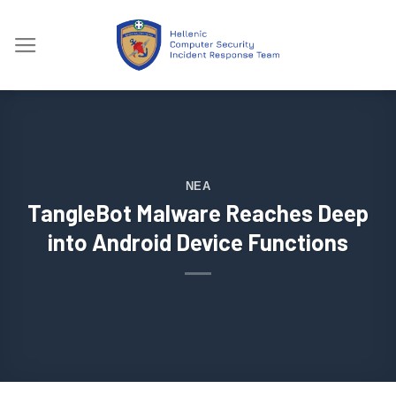
Skip
to
content
ΝΈΑ
TangleBot Malware Reaches Deep
into Android Device Functions