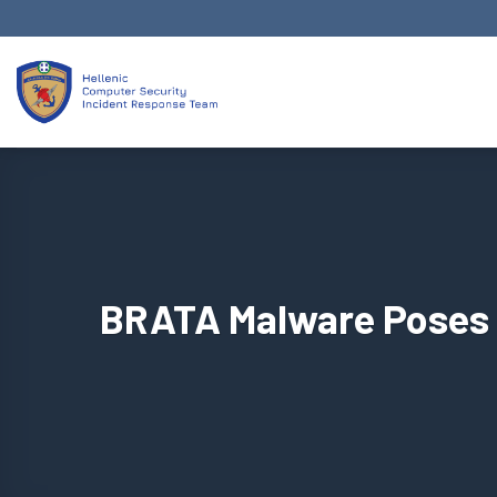
Skip
to
content
BRATA Malware Poses a