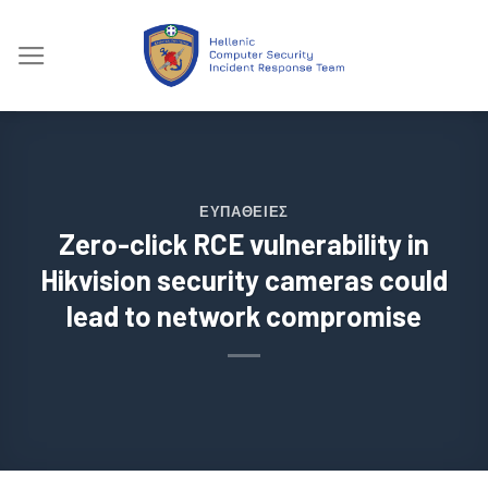
Skip
to
content
ΕΥΠΆΘΕΙΕΣ
Zero-click RCE vulnerability in
Hikvision security cameras could
lead to network compromise